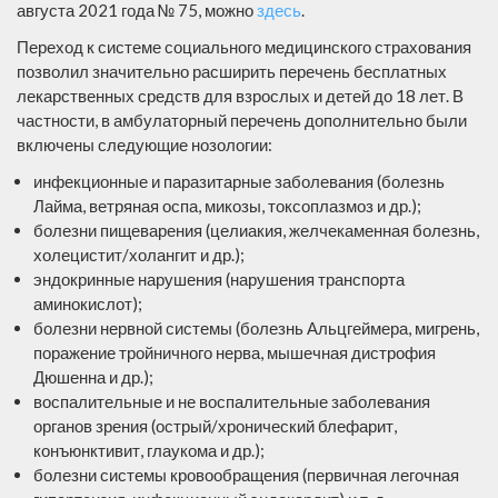
августа 2021 года № 75, можно
здесь
.
Переход к системе социального медицинского страхования
позволил значительно расширить перечень бесплатных
лекарственных средств для взрослых и детей до 18 лет. В
частности, в амбулаторный перечень дополнительно были
включены следующие нозологии:
инфекционные и паразитарные заболевания (болезнь
Лайма, ветряная оспа, микозы, токсоплазмоз и др.);
болезни пищеварения (целиакия, желчекаменная болезнь,
холецистит/холангит и др.);
эндокринные нарушения (нарушения транспорта
аминокислот);
болезни нервной системы (болезнь Альцгеймера, мигрень,
поражение тройничного нерва, мышечная дистрофия
Дюшенна и др.);
воспалительные и не воспалительные заболевания
органов зрения (острый/хронический блефарит,
конъюнктивит, глаукома и др.);
болезни системы кровообращения (первичная легочная